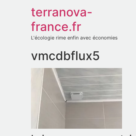
terranova-
france.fr
L'écologie rime enfin avec économies
vmcdbflux5