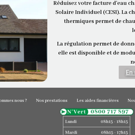
Réduisez votre facture d’eau c
Solaire Individuel (CESI).
La ch
thermiques permet de chau
l
La régulation permet de donner
elle est disponible et de modu
n
En 
sommes nous ?
Nos prestations
Les aides financières
Nou
Lundi
08h15 - 18h15
Mardi
08h15 - 17h15