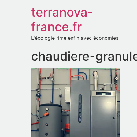
terranova-
france.fr
L'écologie rime enfin avec économies
chaudiere-granul