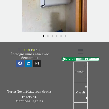
Écologie rime enfin avec
économies
08h15
Lundi
-
18h15
08h15
Terra Nova 2023, tous droits
Mardi
-
réservés.
17h15
Mentions légales
08h30