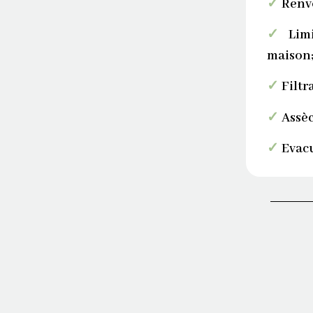
✓
Renvo
✓
Limi
maison
✓
Filtra
✓
Assèc
✓
Evacu