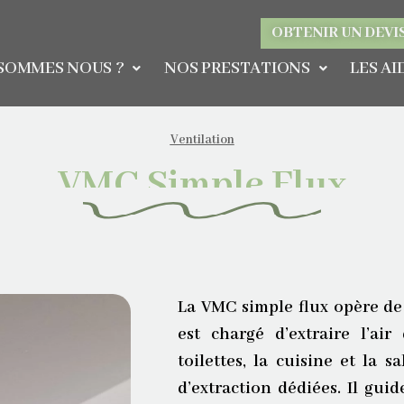
OBTENIR UN DEVI
 SOMMES NOUS ?
NOS PRESTATIONS
LES AI
Ventilation
VMC Simple Flux
La VMC simple flux opère d
est chargé d’extraire l’ai
toilettes, la cuisine et la s
d’extraction dédiées. Il guide