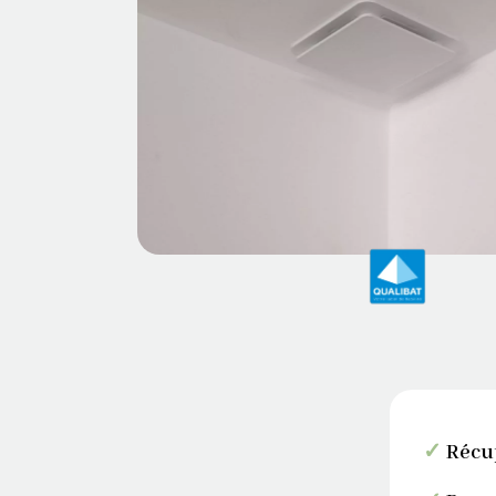
✓
Récup