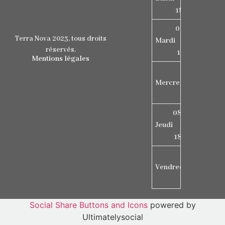
18h15
08h15
Terra Nova 2023, tous droits
Mardi
-
réservés.
17h15
Mentions légales
08h30
Mercredi
-
18h30
08h15
Jeudi
-
18h15
09h00
Vendredi
-
16h00
Social Share Buttons and Icons
powered by
Ultimatelysocial